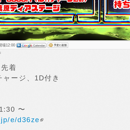
開場12:00
ジ
 先着
チャージ、1D付き
1:30 〜
t.jp/e/d36ze