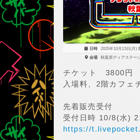
日時
2025年10月13日(月) 
会場
秋葉原ディアステー
チケット 3800円
入場料、2階カフェ
先着販売受付
受付日時 10/8(水) 2
https://t.livepocke