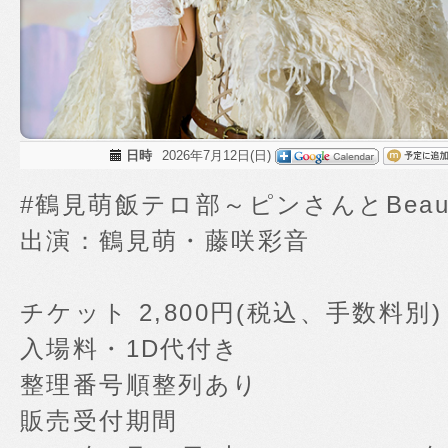
日時
2026年7月12日(日)
#鶴見萌飯テロ部～ピンさんとBeau
出演：鶴見萌・藤咲彩音
チケット 2,800円(税込、手数料別)
入場料・1D代付き
整理番号順整列あり
販売受付期間